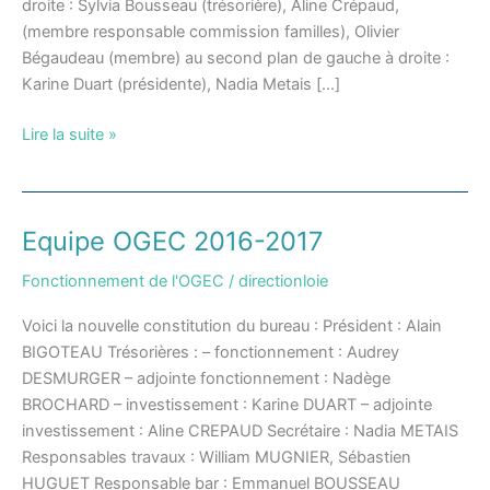
droite : Sylvia Bousseau (trésorière), Aline Crépaud,
(membre responsable commission familles), Olivier
Bégaudeau (membre) au second plan de gauche à droite :
Karine Duart (présidente), Nadia Metais […]
Lire la suite »
Equipe OGEC 2016-2017
Equipe
OGEC
Fonctionnement de l'OGEC
/
directionloie
2016-
2017
Voici la nouvelle constitution du bureau : Président : Alain
BIGOTEAU Trésorières : – fonctionnement : Audrey
DESMURGER – adjointe fonctionnement : Nadège
BROCHARD – investissement : Karine DUART – adjointe
investissement : Aline CREPAUD Secrétaire : Nadia METAIS
Responsables travaux : William MUGNIER, Sébastien
HUGUET Responsable bar : Emmanuel BOUSSEAU