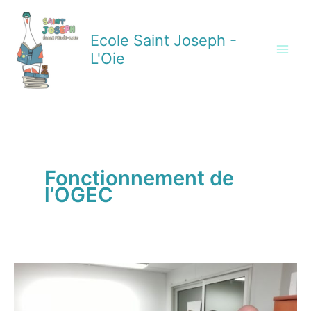
Aller
au
Ecole Saint Joseph -
contenu
L'Oie
Fonctionnement de
l’OGEC
L’équipe
OGEC
fait