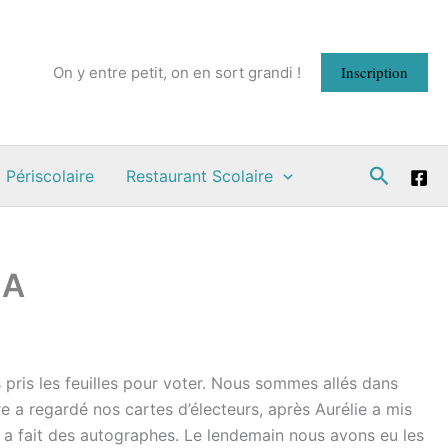
Inscription
On y entre petit, on en sort grandi !
Recherc
 Périscolaire
Restaurant Scolaire
 A
pris les feuilles pour voter. Nous sommes allés dans
re a regardé nos cartes d’électeurs, après Aurélie a mis
s a fait des autographes. Le lendemain nous avons eu les