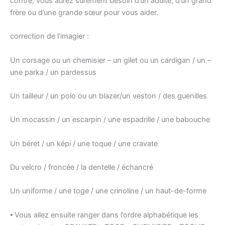
contre, vous aurez sûrement besoin d’un adulte, d’un grand
frère ou d’une grande sœur pour vous aider.
correction de l’imagier :
Un corsage ou un chemisier – un gilet ou un cardigan / un –
une parka / un pardessus
Un tailleur / un polo ou un blazer/un veston / des guenilles
Un mocassin / un escarpin / une espadrille / une babouche
Un béret / un képi / une toque / une cravate
Du velcro / froncée / la dentelle / échancré
Un uniforme / une toge / une crinoline / un haut-de-forme
⦁ Vous allez ensuite ranger dans l’ordre alphabétique les