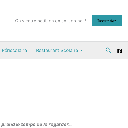
Inscription
On y entre petit, on en sort grandi !
Recherc
 Périscolaire
Restaurant Scolaire
n prend le temps de le regarder…