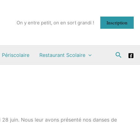
Inscription
On y entre petit, on en sort grandi !
Recherc
 Périscolaire
Restaurant Scolaire
i 28 juin. Nous leur avons présenté nos danses de