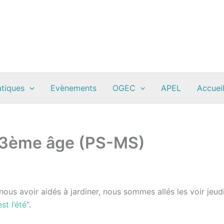
atiques
Evènements
OGEC
APEL
Accueil
u 3ème âge (PS-MS)
us avoir aidés à jardiner, nous sommes allés les voir jeud
est l’été
“.