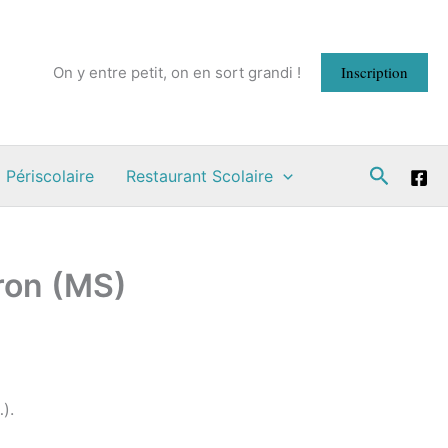
Inscription
On y entre petit, on en sort grandi !
Recherc
 Périscolaire
Restaurant Scolaire
rron (MS)
).