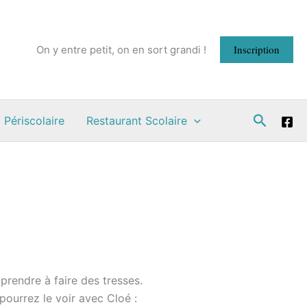
Inscription
On y entre petit, on en sort grandi !
Recherc
 Périscolaire
Restaurant Scolaire
prendre à faire des tresses.
ourrez le voir avec Cloé :