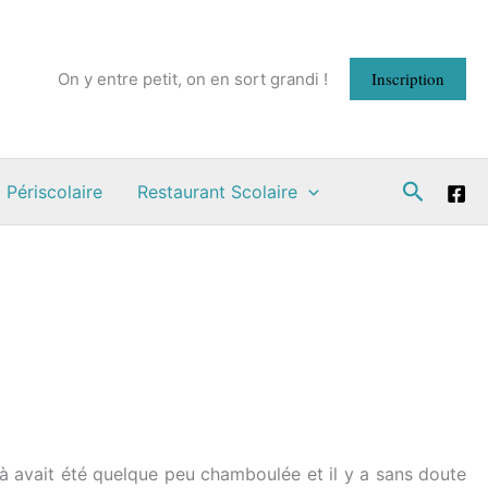
Inscription
On y entre petit, on en sort grandi !
Recherc
 Périscolaire
Restaurant Scolaire
là avait été quelque peu chamboulée et il y a sans doute