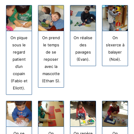
On pique
On prend
On réalise
On
sous le
le temps
des
s’exerce à
regard
de se
pavages
balayer
patient
reposer
(Evan).
(Noé).
d’un
avec la
copain
mascotte
(Fabio et
(Ethan S).
Eliott).
On se
On
On repère
On