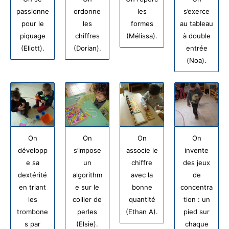
passionne
ordonne
les
s’exerce
pour le
les
formes
au tableau
piquage
chiffres
(Mélissa).
à double
(Eliott).
(Dorian).
entrée
(Noa).
On
On
On
On
développ
s’impose
associe le
invente
e sa
un
chiffre
des jeux
dextérité
algorithm
avec la
de
en triant
e sur le
bonne
concentra
les
collier de
quantité
tion : un
trombone
perles
(Ethan A).
pied sur
s par
(Elsie).
chaque