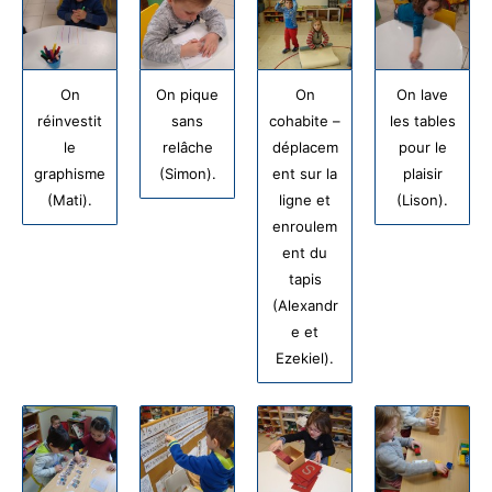
On
On pique
On
On lave
réinvestit
sans
cohabite –
les tables
le
relâche
déplacem
pour le
graphisme
(Simon).
ent sur la
plaisir
(Mati).
ligne et
(Lison).
enroulem
ent du
tapis
(Alexandr
e et
Ezekiel).