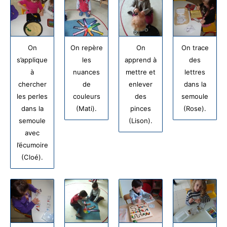
On
On repère
On
On trace
s’applique
les
apprend à
des
à
nuances
mettre et
lettres
chercher
de
enlever
dans la
les perles
couleurs
des
semoule
dans la
(Mati).
pinces
(Rose).
semoule
(Lison).
avec
l’écumoire
(Cloé).