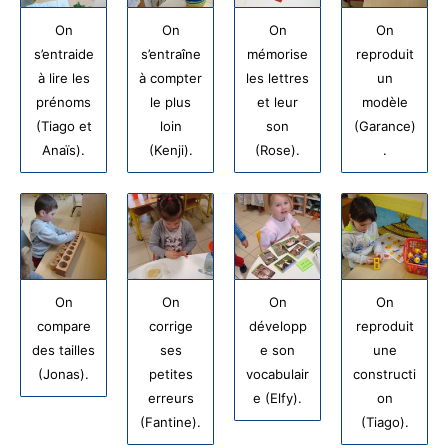
On
On
On
On
s’entraide
s’entraîne
mémorise
reproduit
à lire les
à compter
les lettres
un
prénoms
le plus
et leur
modèle
(Tiago et
loin
son
(Garance)
Anaïs).
(Kenji).
(Rose).
.
On
On
On
On
compare
corrige
développ
reproduit
des tailles
ses
e son
une
(Jonas).
petites
vocabulair
constructi
erreurs
e (Elfy).
on
(Fantine).
(Tiago).