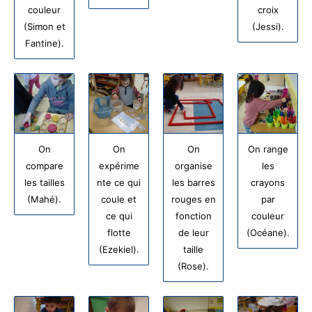
couleur
croix
(Simon et
(Jessi).
Fantine).
On
On
On
On range
compare
expérime
organise
les
les tailles
nte ce qui
les barres
crayons
(Mahé).
coule et
rouges en
par
ce qui
fonction
couleur
flotte
de leur
(Océane).
(Ezekiel).
taille
(Rose).