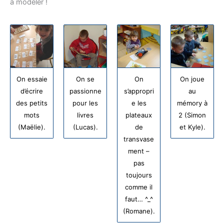
à modeler !
On essaie
On se
On
On joue
d’écrire
passionne
s’appropri
au
des petits
pour les
e les
mémory à
mots
livres
plateaux
2 (Simon
(Maëlie).
(Lucas).
de
et Kyle).
transvase
ment –
pas
toujours
comme il
faut… ^_^
(Romane).