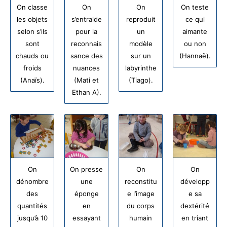
On classe
On
On
On teste
les objets
s’entraide
reproduit
ce qui
selon s’ils
pour la
un
aimante
sont
reconnais
modèle
ou non
chauds ou
sance des
sur un
(Hannaë).
froids
nuances
labyrinthe
(Anaïs).
(Mati et
(Tiago).
Ethan A).
On
On presse
On
On
dénombre
une
reconstitu
développ
des
éponge
e l’image
e sa
quantités
en
du corps
dextérité
jusqu’à 10
essayant
humain
en triant