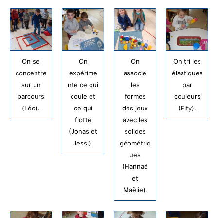
On se
On
On
On tri les
concentre
expérime
associe
élastiques
sur un
nte ce qui
les
par
parcours
coule et
formes
couleurs
(Léo).
ce qui
des jeux
(Elfy).
flotte
avec les
(Jonas et
solides
Jessi).
géométriq
ues
(Hannaë
et
Maëlie).